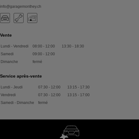
info@garagemonthey.ch
Vente
Lundi - Vendredi
08:00
-
12:00
13:30
-
18:30
Samedi
09:00
-
12:00
Dimanche
fermé
Service après-vente
Lundi - Jeudi
07:30
-
12:00
13:15
-
17:30
Vendredi
07:30
-
12:00
13:15
-
17:00
Samedi - Dimanche
fermé