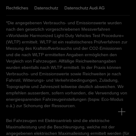
Samstag
08:30
-
12:00
Montag - Freitag
Rechtliches
08:30
Datenschutz
-
11:30
13:00
Datenschutz Audi AG
-
18:00
Sonntag
geschlossen
Samstag
09:00
-
12:00
*Die angegebenen Verbrauchs- und Emissionswerte wurden
Sonntag
geschlossen
Kundendienst
nach den gesetzlich vorgeschriebenen Messverfahren
«Worldwide Harmonized Light-Duty Vehicles Test Procedure»
Kundendienst
Montag - Donnerstag
07:15
-
12:00
13:00
-
18:00
(WLTP) ermittelt. WLTP ist ein realistischeres Prüfverfahren zur
Freitag
07:15
-
12:00
13:00
-
17:30
Montag - Freitag
07:15
-
12:00
13:00
-
18:00
Messung des Kraftstoffverbrauchs und der CO2-Emissionen
Samstag - Sonntag
geschlossen
und die nach WLTP ermittelten Angaben ermöglichen den
Samstag - Sonntag
geschlossen
Vergleich von Fahrzeugen. Allfällige Reichweitenangaben
wurden ebenfalls nach WLTP ermittelt. In der Praxis können
Verbrauchs- und Emissionswerte sowie Reichweiten je nach
Fahrstil, Witterungs- und Verkehrsbedingungen, Zuladung,
Topographie und Jahreszeit teilweise deutlich abweichen. Wir
empfehlen ausserdem, sofern vorhanden, die Verwendung von
energiesparenden Fahrzeugeinstellungen (bspw. Eco-Modus
o.ä.) zur Schonung der Ressourcen.
Bei Fahrzeugen mit Elektroantrieb sind die elektrische
Maximalleistung und die Beschleunigung, welche mit der
angegebenen elektrischen Maximalleistung ermittelt werden (für