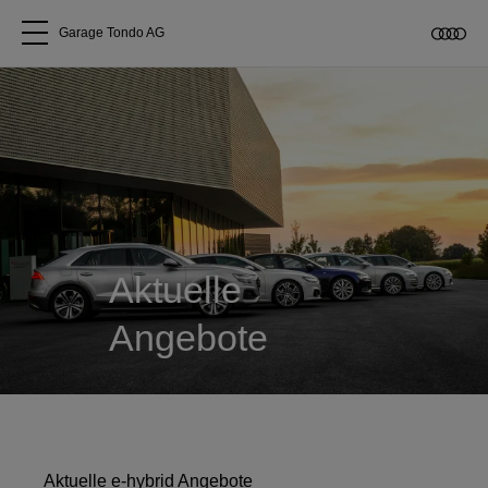
Garage Tondo AG
Alle Modelle
Über uns
Audi kaufen
Aktuelle
Service & Reparatur
Angebote
Audi Original Zubehör
Geschäftskunden
Aktuelle e-hybrid Angebote