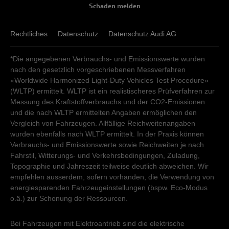
Schaden melden
Verkauf
Montag - Freitag
08:00
-
12:00
13:15
-
18:00
Samstag
08:30
-
12:00
Montag - Freitag
Rechtliches
08:30
Datenschutz
-
11:30
13:00
Datenschutz Audi AG
-
18:00
Sonntag
geschlossen
Samstag
09:00
-
12:00
*Die angegebenen Verbrauchs- und Emissionswerte wurden
Sonntag
geschlossen
Kundendienst
nach den gesetzlich vorgeschriebenen Messverfahren
«Worldwide Harmonized Light-Duty Vehicles Test Procedure»
Kundendienst
Montag - Donnerstag
07:15
-
12:00
13:00
-
18:00
(WLTP) ermittelt. WLTP ist ein realistischeres Prüfverfahren zur
Freitag
07:15
-
12:00
13:00
-
17:30
Montag - Freitag
07:15
-
12:00
13:00
-
18:00
Messung des Kraftstoffverbrauchs und der CO2-Emissionen
Samstag - Sonntag
geschlossen
und die nach WLTP ermittelten Angaben ermöglichen den
Samstag - Sonntag
geschlossen
Vergleich von Fahrzeugen. Allfällige Reichweitenangaben
wurden ebenfalls nach WLTP ermittelt. In der Praxis können
Verbrauchs- und Emissionswerte sowie Reichweiten je nach
Fahrstil, Witterungs- und Verkehrsbedingungen, Zuladung,
Topographie und Jahreszeit teilweise deutlich abweichen. Wir
empfehlen ausserdem, sofern vorhanden, die Verwendung von
energiesparenden Fahrzeugeinstellungen (bspw. Eco-Modus
o.ä.) zur Schonung der Ressourcen.
Bei Fahrzeugen mit Elektroantrieb sind die elektrische