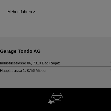
Mehr erfahren >
Garage Tondo AG
Industriestrasse 86
,
7310
Bad Ragaz
Kontakt
Hauptstrasse 1
,
8756
Mitlödi
Kontakt
Tel.
:
+41 81 302 29 29
Tel.
:
+41 55 647 30 10
badragaz@tondoag.ch
Fax
:
+41 55 647 30 11
mitloedi@tondoag.ch
Verkauf