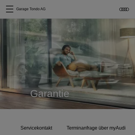
Garage Tondo AG
Alle Modelle
Über uns
Audi kaufen
Service & Reparatur
Garantie
Audi Original Zubehör
Geschäftskunden
Servicekontakt
Terminanfrage über myAudi