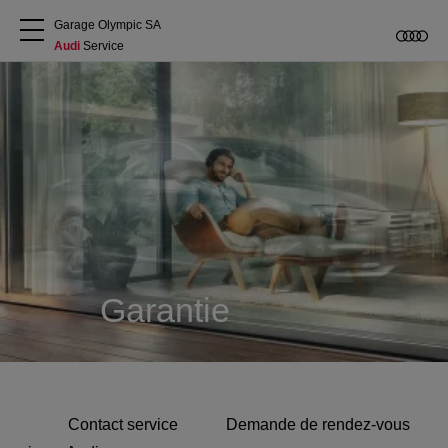
Garage Olympic SA
Audi
 Service
A propos
Acheter une Audi
Service
Accessoires Audi d'origine
Garantie
Clients commerciaux
Contact service
Demande de rendez-vous