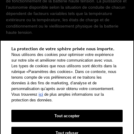
de fonctionnement de la batterie haute tension. La puissance et
l'autonomie disponible selon la situation de conduite de chacun
dépendent de facteurs variables tels que la température
extérieure ou la température, les états de charge et de
conditionnement ou le vieillissement physique de la batterie
haute tension.
Pour que les consommations d'énergie de différents types de
La protection de votre sphère privée nous importe.
propulsion (essence, diesel, gaz, courant électrique, etc.) soient
Nous utilisons des cookies pour optimiser votre expérience
comparables, elles sont également indiquées sous forme
sur notre site et améliorer notre communication avec vous.
d'équivalents essence (unité de mesure énergétique). Le CO2
Les types de cookies que nous utilisons sont décrits dans la
rubrique «Paramètres des cookies». Dans ce contexte, nous
est le principal gaz à effet de serre responsable du
tenons compte de vos préférences et ne traitons les
réchauffement climatique. Valeur moyenne des émissions de
données à des fins de marketing, d’analyse et de
CO2 pour tous les véhicules neufs vendus en Suisse: 111 g/km
personnalisation qu’après avoir obtenu votre consentement.
(WLTP). Valeur cible des émissions de CO2 pour tous les
Vous trouverez
ici
de plus amples informations sur la
véhicules neufs vendus en Suisse: 93.6 g/km (WLTP). Les
protection des données.
données indiquées pour un véhicule peuvent différer des
données d'immatriculation conformément à l'homologation de
véhicule individuel.
Tout accepter
Catégorie de rendement énergétique selon la nouvelle méthode
de calcul conformément à l'annexe 4.1 de l'OEEE et valable dès
Tout refuser