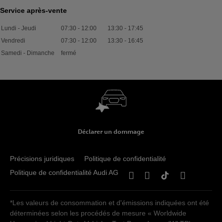
Service après-vente
Lundi - Jeudi
07:30
-
12:00
13:30
-
17:45
Vendredi
07:30
-
12:00
13:30
-
16:45
Samedi - Dimanche
fermé
Déclarer un dommage
Précisions juridiques
Politique de confidentialité
Politique de confidentialité Audi AG
*Les valeurs de consommation et d'émissions indiquées ont été
déterminées selon les procédés de mesure « Worldwide