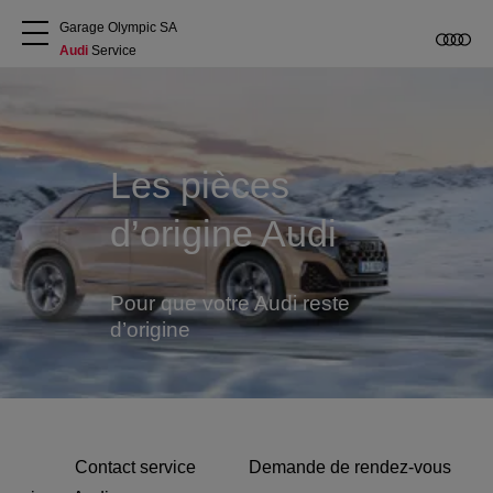
Garage Olympic SA
Audi
 Service
A propos
Acheter une Audi
Les pièces
d’origine Audi
Service
Accessoires Audi d'origine
Pour que votre Audi reste
d’origine
Clients commerciaux
Contact service
Demande de rendez-vous