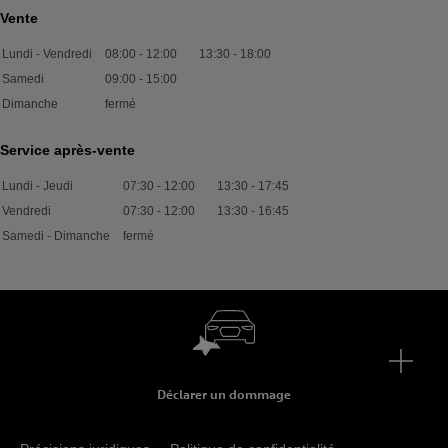
Vente
Lundi - Vendredi
08:00
-
12:00
13:30
-
18:00
Samedi
09:00
-
15:00
Dimanche
fermé
Service après-vente
Lundi - Jeudi
07:30
-
12:00
13:30
-
17:45
Vendredi
07:30
-
12:00
13:30
-
16:45
Samedi - Dimanche
fermé
Déclarer un dommage