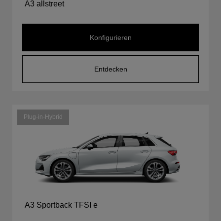
A3 allstreet
Konfigurieren
Entdecken
Plug-in-Hybrid
A3 Sportback TFSI e