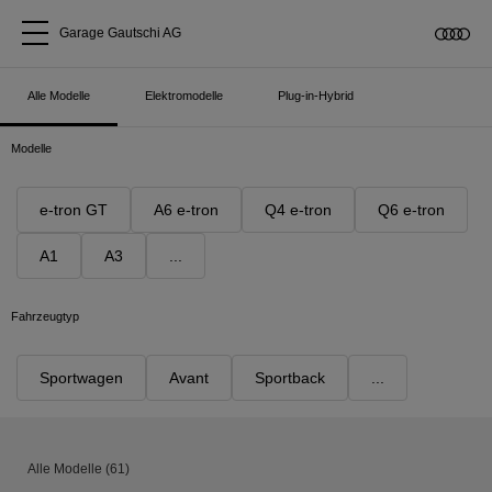
Garage Gautschi AG
Alle Modelle
Elektromodelle
Plug-in-Hybrid
Alle Modelle
Modelle
Über uns
e-tron GT
A6 e-tron
Q4 e-tron
Q6 e-tron
Audi kaufen
A1
A3
...
Service & Reparatur
Fahrzeugtyp
Audi Original Zubehör
Sportwagen
Avant
Sportback
...
Geschäftskunden
Alle Modelle
(
61
)