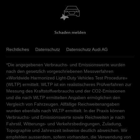
Fax
:
+41 34 448 00 09
auto@gautschi.ch
Verkauf
Schaden melden
Verkauf
Montag - Freitag
07:30
-
12:00
13:30
-
17:30
Samstag
08:00
-
12:00
Montag - Freitag
Rechtliches
07:30
Datenschutz
-
12:00
13:30
Datenschutz Audi AG
-
17:30
Sonntag
geschlossen
Samstag
08:00
-
12:00
*Die angegebenen Verbrauchs- und Emissionswerte wurden
Sonntag
geschlossen
Kundendienst
nach den gesetzlich vorgeschriebenen Messverfahren
«Worldwide Harmonized Light-Duty Vehicles Test Procedure»
Kundendienst
Montag - Freitag
07:30
-
12:00
13:30
-
17:30
(WLTP) ermittelt. WLTP ist ein realistischeres Prüfverfahren zur
Samstag
00:00
-
24:00
Montag - Freitag
07:30
-
12:00
13:30
-
17:30
Messung des Kraftstoffverbrauchs und der CO2-Emissionen
Sonntag
geschlossen
und die nach WLTP ermittelten Angaben ermöglichen den
Samstag
00:00
-
24:00
Vergleich von Fahrzeugen. Allfällige Reichweitenangaben
Sonntag
geschlossen
wurden ebenfalls nach WLTP ermittelt. In der Praxis können
Verbrauchs- und Emissionswerte sowie Reichweiten je nach
Fahrstil, Witterungs- und Verkehrsbedingungen, Zuladung,
Topographie und Jahreszeit teilweise deutlich abweichen. Wir
empfehlen ausserdem, sofern vorhanden, die Verwendung von