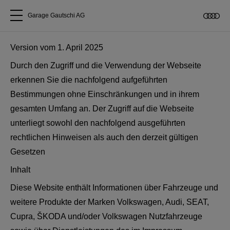
Garage Gautschi AG
Alle Modelle
Version vom 1. April 2025
Durch den Zugriff und die Verwendung der Webseite
Über uns
erkennen Sie die nachfolgend aufgeführten
Bestimmungen ohne Einschränkungen und in ihrem
Audi kaufen
gesamten Umfang an. Der Zugriff auf die Webseite
unterliegt sowohl den nachfolgend ausgeführten
rechtlichen Hinweisen als auch den derzeit gültigen
Service & Reparatur
Gesetzen
Audi Original Zubehör
Inhalt
Diese Website enthält Informationen über Fahrzeuge und
Geschäftskunden
weitere Produkte der Marken Volkswagen, Audi, SEAT,
Cupra, ŠKODA und/oder Volkswagen Nutzfahrzeuge