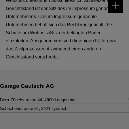
Websites unterstehen ausschliesslich Schweizer Recht.
Gerichtsstand ist der Sitz des im Impressum genannten
Unternehmens. Das im Impressum genannte
Unternehmen behält sich das Recht vor, gerichtliche
Schritte am Wohnsitz/Sitz der beklagten Partei
einzuleiten. Ausgenommen sind diejenigen Fällen, wo
das Zivilprozessrecht zwingend einen anderen
Gerichtsstand vorschreibt.
Garage Gautschi AG
Bern-Zürichstrasse 44
,
4900
Langenthal
Kontakt
Schachenstrasse 31
,
3421
Lyssach
Kontakt
Tel.
:
+41 62 919 14 14
Fax
:
+41 62 919 14 15
Tel.
:
+41 34 448 00 00
audi@gautschi.ch