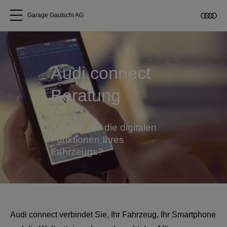
Garage Gautschi AG
Alle Modelle
Audi connect
Über uns
Beratung
Audi kaufen
Kennen Sie die digitalen
Service & Reparatur
Funktionen Ihres
Fahrzeugs?
Audi Original Zubehör
Geschäftskunden
Audi connect verbindet Sie, Ihr Fahrzeug, Ihr Smartphone