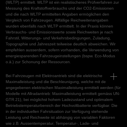
(WLTP) ermittelt. WLTP ist ein realistischeres Prüfverfahren zur
Samstag
00:00
-
24:00
Montag - Freitag
07:30
-
12:00
13:30
-
17:30
Messung des Kraftstoffverbrauchs und der CO2-Emissionen
Sonntag
geschlossen
und die nach WLTP ermittelten Angaben ermöglichen den
Samstag
00:00
-
24:00
Vergleich von Fahrzeugen. Allfällige Reichweitenangaben
Sonntag
geschlossen
wurden ebenfalls nach WLTP ermittelt. In der Praxis können
Verbrauchs- und Emissionswerte sowie Reichweiten je nach
Fahrstil, Witterungs- und Verkehrsbedingungen, Zuladung,
Topographie und Jahreszeit teilweise deutlich abweichen. Wir
empfehlen ausserdem, sofern vorhanden, die Verwendung von
energiesparenden Fahrzeugeinstellungen (bspw. Eco-Modus
o.ä.) zur Schonung der Ressourcen.
Bei Fahrzeugen mit Elektroantrieb sind die elektrische
Maximalleistung und die Beschleunigung, welche mit der
angegebenen elektrischen Maximalleistung ermittelt werden (für
Modelle mit Allradantrieb: Maximalleistung ermittelt gemäss UN-
GTR.21), bei möglichst hohem Ladezustand und optimalem
Betriebstemperaturbereich der Hochvoltbatterie verfügbar. Die
in der individuellen Fahrsituation zur Verfügung stehende
Leistung und Reichweite ist abhängig von variablen Faktoren
wie z.B. Aussentemperatur, Temperatur-, Lade- und