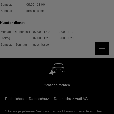
Samstag
09:00
-
13:00
Sonntag
geschlossen
Kundendienst
Montag - Donnerstag
07:00
-
12:00
13:00
-
17:30
Freitag
07:00
-
12:00
13:00
-
17:00
Samstag - Sonntag
geschlossen
Schaden melden
Rechtliches
Datenschutz
Datenschutz Audi AG
*Die angegebenen Verbrauchs- und Emissionswerte wurden