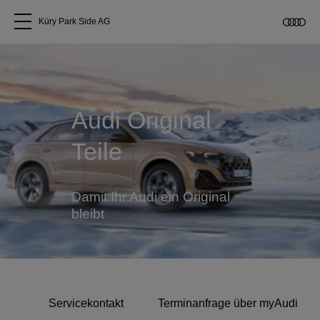
Küry Park Side AG
Alle Modelle
Über uns
Audi Original
Teile
Audi kaufen
Service & Reparatur
Damit Ihr Audi ein Original
bleibt
Audi Original Zubehör
Geschäftskunden
Servicekontakt
Terminanfrage über myAudi