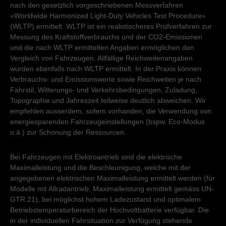
nach den gesetzlich vorgeschriebenen Messverfahren
«Worldwide Harmonized Light-Duty Vehicles Test Procedure»
(WLTP) ermittelt. WLTP ist ein realistischeres Prüfverfahren zur
Messung des Kraftstoffverbrauchs und der CO2-Emissionen
und die nach WLTP ermittelten Angaben ermöglichen den
Vergleich von Fahrzeugen. Allfällige Reichweitenangaben
wurden ebenfalls nach WLTP ermittelt. In der Praxis können
Verbrauchs- und Emissionswerte sowie Reichweiten je nach
Fahrstil, Witterungs- und Verkehrsbedingungen, Zuladung,
Topographie und Jahreszeit teilweise deutlich abweichen. Wir
empfehlen ausserdem, sofern vorhanden, die Verwendung von
energiesparenden Fahrzeugeinstellungen (bspw. Eco-Modus
o.ä.) zur Schonung der Ressourcen.
Bei Fahrzeugen mit Elektroantrieb sind die elektrische
Maximalleistung und die Beschleunigung, welche mit der
angegebenen elektrischen Maximalleistung ermittelt werden (für
Modelle mit Allradantrieb: Maximalleistung ermittelt gemäss UN-
GTR.21), bei möglichst hohem Ladezustand und optimalem
Betriebstemperaturbereich der Hochvoltbatterie verfügbar. Die
in der individuellen Fahrsituation zur Verfügung stehende