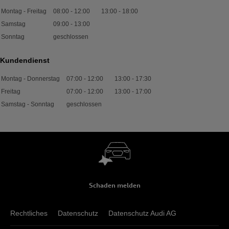
Montag - Freitag
08:00
-
12:00
13:00
-
18:00
Samstag
09:00
-
13:00
Sonntag
geschlossen
Kundendienst
Montag - Donnerstag
07:00
-
12:00
13:00
-
17:30
Freitag
07:00
-
12:00
13:00
-
17:00
Samstag - Sonntag
geschlossen
Schaden melden
Rechtliches
Datenschutz
Datenschutz Audi AG