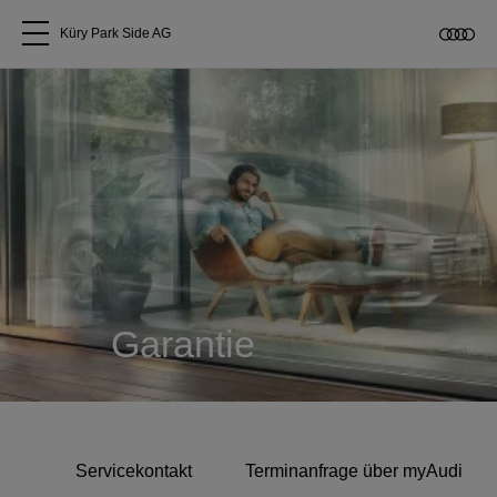
Küry Park Side AG
Alle Modelle
Über uns
Audi kaufen
Service & Reparatur
Garantie
Audi Original Zubehör
Geschäftskunden
Servicekontakt
Terminanfrage über myAudi