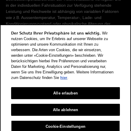
in der individuellen Fahrsituation zur Verfügung stehende
Leistung und Reichweite ist abhängig von variablen Faktoren
wie z.B. Aussentemperatur, Temperatur-, Lade- und
Konditionierungszustand oder physikalische Alterung der
Hochvoltbatterie.
Der Schutz Ihrer Privatsphäre ist uns wichtig.
Wir
nutzen Cookies, um Ihr Erlebnis auf unserer Webseite zu
Damit Energieverbräuche unterschiedlicher Antriebsformen
optimieren und unsere Kommunikation mit Ihnen zu
verbessern. Die Arten von Cookies, die wir einsetzen,
(Benzin, Diesel, Gas, Strom, usw.) vergleichbar sind, werden sie
werden unter «Cookie-Einstellungen» beschrieben. Wir
zusätzlich als sogenannte Benzinäquivalente (Masseinheit für
berücksichtigen hierbei Ihre Präferenzen und verarbeiten
Energie) ausgewiesen. CO2 ist das für die Erderwärmung
Daten für Marketing, Analytics und Personalisierung nur,
hauptverantwortliche Treibhausgas. CO2-Mittelwert aller in der
wenn Sie uns Ihre Einwilligung geben. Weitere Informationen
Schweiz angebotenen Fahrzeugmodelle: 111 g/km (WLTP).
zum Datenschutz finden Sie
hier
.
CO2-Zielwert der in der Schweiz angebotenen
Fahrzeugmodelle: 93.6 g/km (WLTP). Die Angaben für ein
Fahrzeug können von den zulassungsrelevanten Daten nach
Alle erlauben
der individuellen Einzelfahrzeuggenehmigung abweichen.
Energieeffizienz-Kategorie nach dem neuen
Alle ablehnen
Berechnungsverfahren gemäss Anhang 4.1 EnEV, gültig ab
01.01.2023. Informationen zur Energieetikette für
Cookie-Einstellungen
Personenwagen finden Sie unter Bundesamt für Energie BFE.