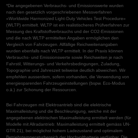
*Die angegebenen Verbrauchs- und Emissionswerte wurden
nach den gesetzlich vorgeschriebenen Messverfahren
«Worldwide Harmonized Light-Duty Vehicles Test Procedure»
(WLTP) ermittelt. WLTP ist ein realistischeres Prüfverfahren zur
Messung des Kraftstoffverbrauchs und der CO2-Emissionen
und die nach WLTP ermittelten Angaben ermöglichen den
Vergleich von Fahrzeugen. Allfällige Reichweitenangaben
wurden ebenfalls nach WLTP ermittelt. In der Praxis können
Verbrauchs- und Emissionswerte sowie Reichweiten je nach
Fahrstil, Witterungs- und Verkehrsbedingungen, Zuladung,
Topographie und Jahreszeit teilweise deutlich abweichen. Wir
empfehlen ausserdem, sofern vorhanden, die Verwendung von
energiesparenden Fahrzeugeinstellungen (bspw. Eco-Modus
o.ä.) zur Schonung der Ressourcen.
Bei Fahrzeugen mit Elektroantrieb sind die elektrische
Maximalleistung und die Beschleunigung, welche mit der
angegebenen elektrischen Maximalleistung ermittelt werden (für
Modelle mit Allradantrieb: Maximalleistung ermittelt gemäss UN-
GTR.21), bei möglichst hohem Ladezustand und optimalem
Betriebstemperaturbereich der Hochvoltbatterie verfügbar. Die