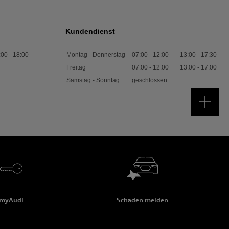
Kundendienst
:00
-
18:00
Montag - Donnerstag
07:00
-
12:00
13:00
-
17:30
Freitag
07:00
-
12:00
13:00
-
17:00
Samstag - Sonntag
geschlossen
myAudi
Schaden melden