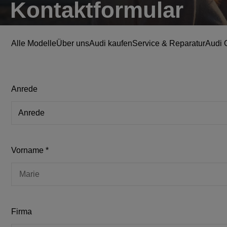
Kontakt­formular
Alle Modelle
Über uns
Audi kaufen
Service & Reparatur
Audi 
Anrede
Vorname
*
Firma