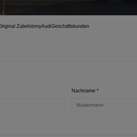
Original Zubehör
myAudi
Geschäftskunden
Nachname
*