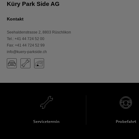
Küry Park Side AG
Kontakt
Seehaldenstrasse 2
,
8803
Rüschlikon
Tel.
:
+41 44 724 52 00
Fax
:
+41 44 724 52 99
info@kuery-parkside.ch
Servicetermin
Probefahrt