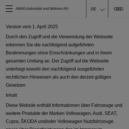
DE
AMAG Automobil und Motoren AG
Alle Modelle
Version vom 1. April 2025
Durch den Zugriff und die Verwendung der Webseite
Über uns
erkennen Sie die nachfolgend aufgeführten
Bestimmungen ohne Einschränkungen und in ihrem
Audi kaufen
gesamten Umfang an. Der Zugriff auf die Webseite
unterliegt sowohl den nachfolgend ausgeführten
rechtlichen Hinweisen als auch den derzeit gültigen
Service & Reparatur
Gesetzen
Audi Original Zubehör
Inhalt
Diese Website enthält Informationen über Fahrzeuge und
Geschäftskunden
weitere Produkte der Marken Volkswagen, Audi, SEAT,
Cupra, ŠKODA und/oder Volkswagen Nutzfahrzeuge