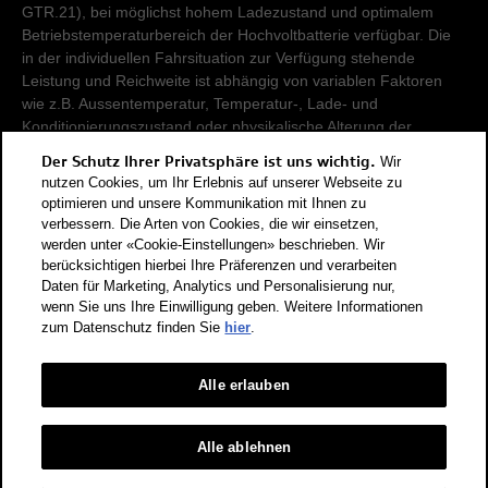
GTR.21), bei möglichst hohem Ladezustand und optimalem
Betriebstemperaturbereich der Hochvoltbatterie verfügbar. Die
in der individuellen Fahrsituation zur Verfügung stehende
Leistung und Reichweite ist abhängig von variablen Faktoren
wie z.B. Aussentemperatur, Temperatur-, Lade- und
Konditionierungszustand oder physikalische Alterung der
Hochvoltbatterie.
Der Schutz Ihrer Privatsphäre ist uns wichtig.
Wir
nutzen Cookies, um Ihr Erlebnis auf unserer Webseite zu
Damit Energieverbräuche unterschiedlicher Antriebsformen
optimieren und unsere Kommunikation mit Ihnen zu
verbessern. Die Arten von Cookies, die wir einsetzen,
(Benzin, Diesel, Gas, Strom, usw.) vergleichbar sind, werden sie
werden unter «Cookie-Einstellungen» beschrieben. Wir
zusätzlich als sogenannte Benzinäquivalente (Masseinheit für
berücksichtigen hierbei Ihre Präferenzen und verarbeiten
Energie) ausgewiesen. CO2 ist das für die Erderwärmung
Daten für Marketing, Analytics und Personalisierung nur,
hauptverantwortliche Treibhausgas. CO2-Mittelwert aller in der
wenn Sie uns Ihre Einwilligung geben. Weitere Informationen
Schweiz angebotenen Fahrzeugmodelle: 111 g/km (WLTP).
zum Datenschutz finden Sie
hier
.
CO2-Zielwert der in der Schweiz angebotenen
Fahrzeugmodelle: 93.6 g/km (WLTP). Die Angaben für ein
Fahrzeug können von den zulassungsrelevanten Daten nach
Alle erlauben
der individuellen Einzelfahrzeuggenehmigung abweichen.
Energieeffizienz-Kategorie nach dem neuen
Alle ablehnen
Berechnungsverfahren gemäss Anhang 4.1 EnEV, gültig ab