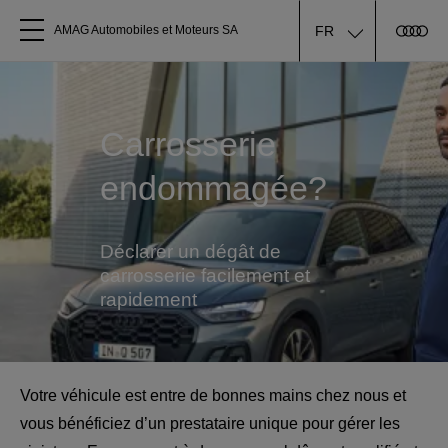
FR
AMAG Automobiles et Moteurs SA
Tous les modèles
Carrosserie
A propos
endommagée?
Acheter une Audi
Déclarer un dégât de
Service
carrosserie facilement et
rapidement
Accessoires Audi d'origine
Clients commerciaux
Votre véhicule est entre de bonnes mains chez nous et
vous bénéficiez d’un prestataire unique pour gérer les