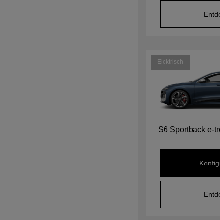
Entd
Elektrisch
S6 Sportback e-t
Konfig
Entd