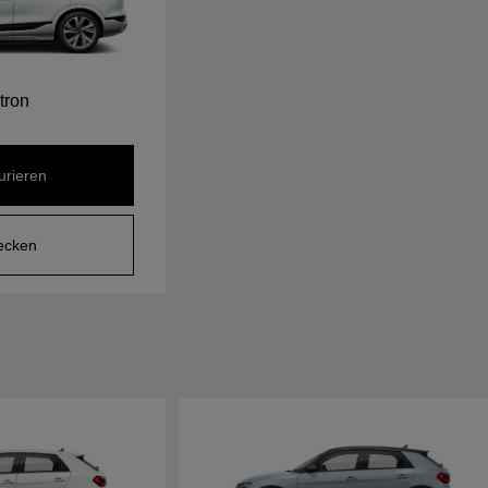
tron
urieren
ecken