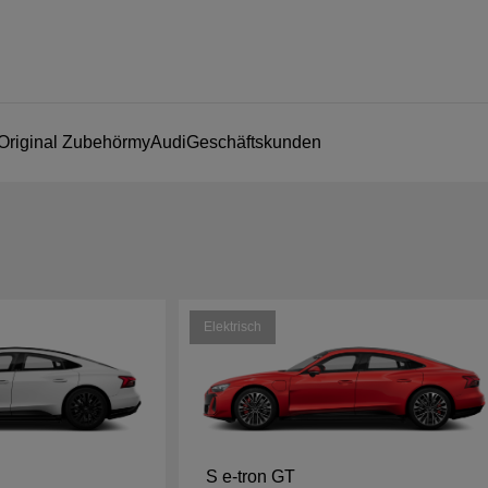
Original Zubehör
myAudi
Geschäftskunden
Elektrisch
S e-tron GT