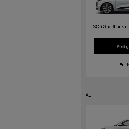
SQ6 Sportback e-
Konfig
Entd
A1