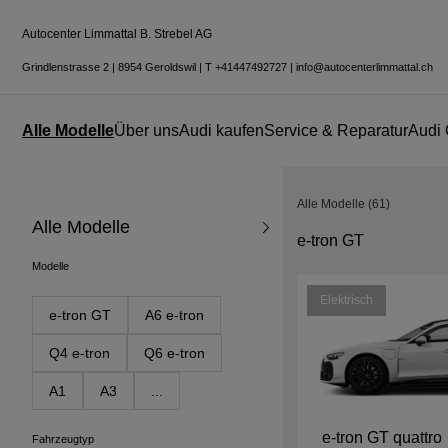
Autocenter Limmattal B. Strebel AG
Grindlenstrasse 2
|
8954 Geroldswil
|
T
+41447492727
|
info@autocenterlimmattal.ch
Alle Modelle
Über uns
Audi kaufen
Service & Reparatur
Audi 
Alle Modelle
(
61
)
Alle Modelle
e-tron GT
Modelle
Elektrisch
e-tron GT
A6 e-tron
Q4 e-tron
Q6 e-tron
A1
A3
...
e-tron GT quattro
Fahrzeugtyp