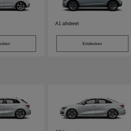
A1 allstreet
ecken
Entdecken