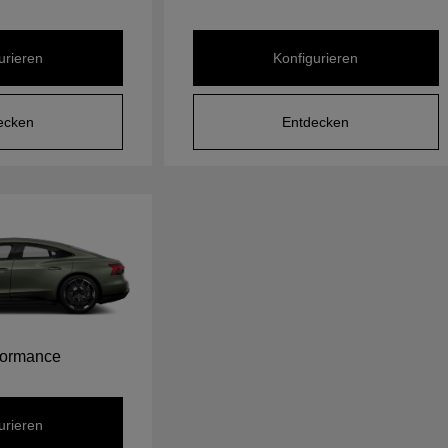
urieren
Konfigurieren
ecken
Entdecken
formance
urieren