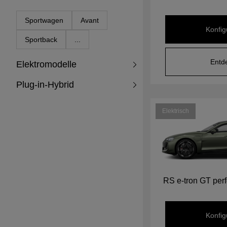
Sportwagen
Avant
Konfig
Sportback
...
Entd
Elektromodelle
Plug-in-Hybrid
Elektrisch
RS e-tron GT per
Konfig