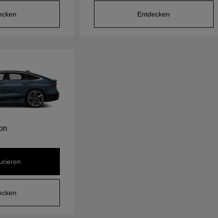
ecken
Entdecken
ron
urieren
ecken