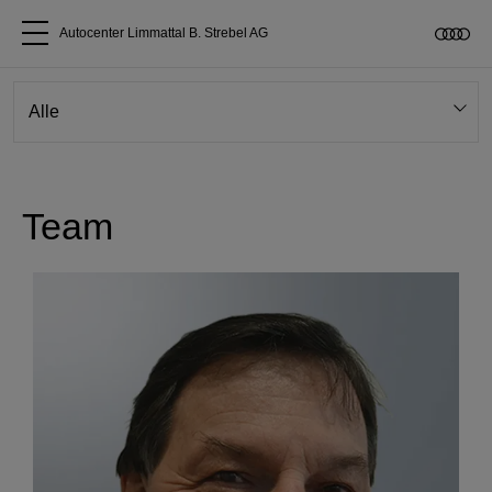
Autocenter Limmattal B. Strebel AG
Alle Modelle
Über uns
Team
Audi kaufen
Service & Reparatur
Audi Original Zubehör
Geschäftskunden