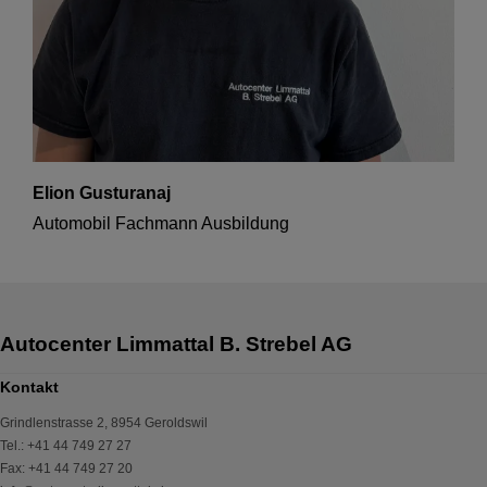
Elion Gusturanaj
Automobil Fachmann Ausbildung
Kontakt
Grindlenstrasse 2
,
8954
Geroldswil
Tel.
:
+41 44 749 27 27
Fax
:
+41 44 749 27 20