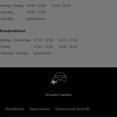
Montag - Freitag
08:00
-
12:00
13:15
-
18:30
Samstag
09:00
-
16:00
Sonntag
geschlossen
Kundendienst
Montag - Donnerstag
07:15
-
12:00
13:15
-
17:45
Freitag
07:15
-
12:00
13:00
-
16:15
Samstag - Sonntag
geschlossen
Schaden melden
Rechtliches
Datenschutz
Datenschutz Audi AG