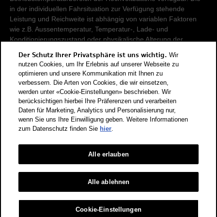
in der individuellen Fahrsituation zur Verfügung stehende
Leistung und Reichweite ist abhängig von variablen Faktoren
wie z.B. Aussentemperatur, Temperatur-, Lade- und
Konditionierungszustand oder physikalische Alterung der
Hochvoltbatterie.
Der Schutz Ihrer Privatsphäre ist uns wichtig.
Wir
nutzen Cookies, um Ihr Erlebnis auf unserer Webseite zu
Damit Energieverbräuche unterschiedlicher Antriebsformen
optimieren und unsere Kommunikation mit Ihnen zu
verbessern. Die Arten von Cookies, die wir einsetzen,
(Benzin, Diesel, Gas, Strom, usw.) vergleichbar sind, werden sie
werden unter «Cookie-Einstellungen» beschrieben. Wir
zusätzlich als sogenannte Benzinäquivalente (Masseinheit für
berücksichtigen hierbei Ihre Präferenzen und verarbeiten
Energie) ausgewiesen. CO2 ist das für die Erderwärmung
Daten für Marketing, Analytics und Personalisierung nur,
hauptverantwortliche Treibhausgas. CO2-Mittelwert aller in der
wenn Sie uns Ihre Einwilligung geben. Weitere Informationen
Schweiz angebotenen Fahrzeugmodelle: 111 g/km (WLTP).
zum Datenschutz finden Sie
hier
.
CO2-Zielwert der in der Schweiz angebotenen
Fahrzeugmodelle: 93.6 g/km (WLTP). Die Angaben für ein
Fahrzeug können von den zulassungsrelevanten Daten nach
Alle erlauben
der individuellen Einzelfahrzeuggenehmigung abweichen.
Energieeffizienz-Kategorie nach dem neuen
Alle ablehnen
Berechnungsverfahren gemäss Anhang 4.1 EnEV, gültig ab
01.01.2023. Informationen zur Energieetikette für
Cookie-Einstellungen
Personenwagen finden Sie unter Bundesamt für Energie BFE.