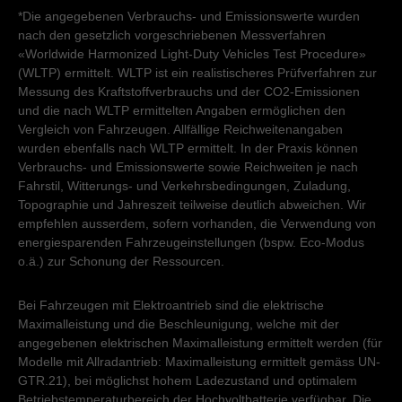
*Die angegebenen Verbrauchs- und Emissionswerte wurden
nach den gesetzlich vorgeschriebenen Messverfahren
«Worldwide Harmonized Light-Duty Vehicles Test Procedure»
(WLTP) ermittelt. WLTP ist ein realistischeres Prüfverfahren zur
Messung des Kraftstoffverbrauchs und der CO2-Emissionen
und die nach WLTP ermittelten Angaben ermöglichen den
Vergleich von Fahrzeugen. Allfällige Reichweitenangaben
wurden ebenfalls nach WLTP ermittelt. In der Praxis können
Verbrauchs- und Emissionswerte sowie Reichweiten je nach
Fahrstil, Witterungs- und Verkehrsbedingungen, Zuladung,
Topographie und Jahreszeit teilweise deutlich abweichen. Wir
empfehlen ausserdem, sofern vorhanden, die Verwendung von
energiesparenden Fahrzeugeinstellungen (bspw. Eco-Modus
o.ä.) zur Schonung der Ressourcen.
Bei Fahrzeugen mit Elektroantrieb sind die elektrische
Maximalleistung und die Beschleunigung, welche mit der
angegebenen elektrischen Maximalleistung ermittelt werden (für
Modelle mit Allradantrieb: Maximalleistung ermittelt gemäss UN-
GTR.21), bei möglichst hohem Ladezustand und optimalem
Betriebstemperaturbereich der Hochvoltbatterie verfügbar. Die