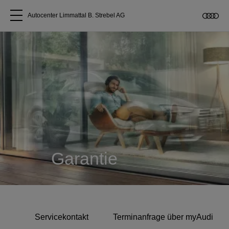
Autocenter Limmattal B. Strebel AG
Alle Modelle
Über uns
Audi kaufen
Service & Reparatur
Garantie
Audi Original Zubehör
Geschäftskunden
Servicekontakt
Terminanfrage über myAudi