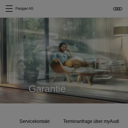
Pargger AG
Alle Modelle
Über uns
Audi kaufen
Service & Reparatur
Garantie
Audi Original Zubehör
Geschäftskunden
Servicekontakt
Terminanfrage über myAudi