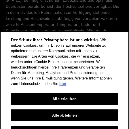
GTR.21), bei möglichst hohem Ladezustand und optimalem
Betriebstemperaturbereich der Hochvoltbatterie verfügbar. Die
in der individuellen Fahrsituation zur Verfügung stehende
Leistung und Reichweite ist abhängig von variablen Faktoren
wie z.B. Aussentemperatur, Temperatur-, Lade- und
Konditionierungszustand oder physikalische Alterung der
Hochvoltbatterie.
Der Schutz Ihrer Privatsphäre ist uns wichtig.
Wir
nutzen Cookies, um Ihr Erlebnis auf unserer Webseite zu
Damit Energieverbräuche unterschiedlicher Antriebsformen
optimieren und unsere Kommunikation mit Ihnen zu
verbessern. Die Arten von Cookies, die wir einsetzen,
(Benzin, Diesel, Gas, Strom, usw.) vergleichbar sind, werden sie
werden unter «Cookie-Einstellungen» beschrieben. Wir
zusätzlich als sogenannte Benzinäquivalente (Masseinheit für
berücksichtigen hierbei Ihre Präferenzen und verarbeiten
Energie) ausgewiesen. CO2 ist das für die Erderwärmung
Daten für Marketing, Analytics und Personalisierung nur,
hauptverantwortliche Treibhausgas. CO2-Mittelwert aller in der
wenn Sie uns Ihre Einwilligung geben. Weitere Informationen
Schweiz angebotenen Fahrzeugmodelle: 111 g/km (WLTP).
zum Datenschutz finden Sie
hier
.
CO2-Zielwert der in der Schweiz angebotenen
Fahrzeugmodelle: 93.6 g/km (WLTP). Die Angaben für ein
Fahrzeug können von den zulassungsrelevanten Daten nach
Alle erlauben
der individuellen Einzelfahrzeuggenehmigung abweichen.
Energieeffizienz-Kategorie nach dem neuen
Alle ablehnen
Berechnungsverfahren gemäss Anhang 4.1 EnEV, gültig ab
01.01.2023. Informationen zur Energieetikette für