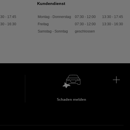
Kundendienst
:30
-
17:45
Montag - Donnerstag
07:30
-
12:00
13:30
-
17:45
:30
-
16:30
Freitag
07:30
-
12:00
13:30
-
16:30
Samstag - Sonntag
geschlossen
Schaden melden