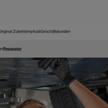
Original Zubehör
myAudi
Geschäftskunden
er
Reparatur