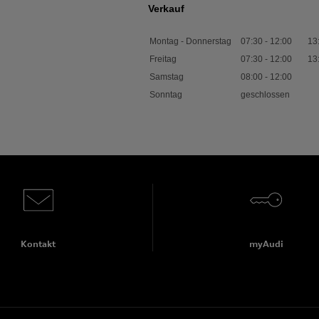
Verkauf
Montag - Donnerstag
07:30
-
12:00
13
Freitag
07:30
-
12:00
13
Samstag
08:00
-
12:00
Sonntag
geschlossen
Kontakt
myAudi