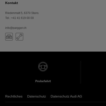
Kontakt
Riedenmatt 5
,
6370
Stans
Tel.
:
+41 41 619 00 00
info@pargger.ch
Probefahrt
Rechtliches
Datenschutz
Datenschutz Audi AG