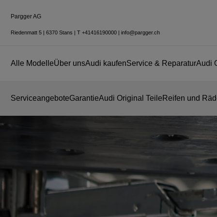
Pargger AG
Riedenmatt 5
|
6370 Stans
|
T
+41416190000
|
info@pargger.ch
Alle Modelle
Über uns
Audi kaufen
Service & Reparatur
Audi 
Serviceangebote
Garantie
Audi Original Teile
Reifen und Räd