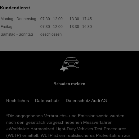
Kundendienst
Montag - Donnerstag
07:30
-
12:00
13:30
-
17:45
Freitag
07:30
-
12:00
13:30
-
16:30
Samstag - Sonntag
geschlossen
Schaden melden
Rechtliches
Datenschutz
Datenschutz Audi AG
*Die angegebenen Verbrauchs- und Emissionswerte wurden
nach den gesetzlich vorgeschriebenen Messverfahren
«Worldwide Harmonized Light-Duty Vehicles Test Procedure»
(WLTP) ermittelt. WLTP ist ein realistischeres Prüfverfahren zur