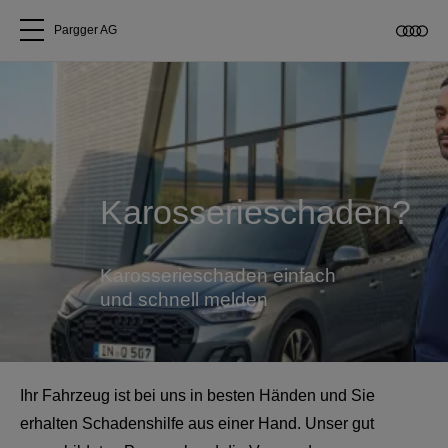
Pargger AG
Alle Modelle
Über uns
Karosserieschaden?
Audi kaufen
Service & Reparatur
Karosserieschaden einfach
und schnell melden
Audi Original Zubehör
Geschäftskunden
Ihr Fahrzeug ist bei uns in besten Händen und Sie
erhalten Schadenshilfe aus einer Hand. Unser gut