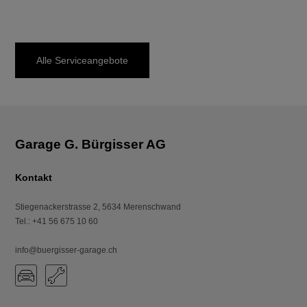
Alle Serviceangebote
Kontakt
Stiegenackerstrasse 2
,
5634
Merenschwand
Tel.
:
+41 56 675 10 60
info@buergisser-garage.ch