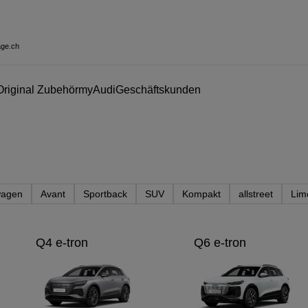
age.ch
Original Zubehör
myAudi
Geschäftskunden
wagen
Avant
Sportback
SUV
Kompakt
allstreet
Lim
Q4 e-tron
Q6 e-tron