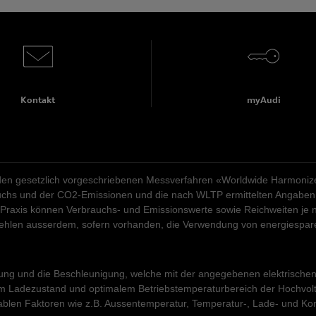
Kontakt
myAudi
n gesetzlich vorgeschriebenen Messverfahren «Worldwide Harmonized 
rauchs und der CO2-Emissionen und die nach WLTP ermittelten Angaben 
 Praxis können Verbrauchs- und Emissionswerte sowie Reichweiten je n
pfehlen ausserdem, sofern vorhanden, die Verwendung von energiespa
tung und die Beschleunigung, welche mit der angegebenen elektrischen M
Ladezustand und optimalem Betriebstemperaturbereich der Hochvoltbatt
ablen Faktoren wie z.B. Aussentemperatur, Temperatur-, Lade- und Kon