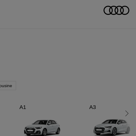
ousine
A1
A3