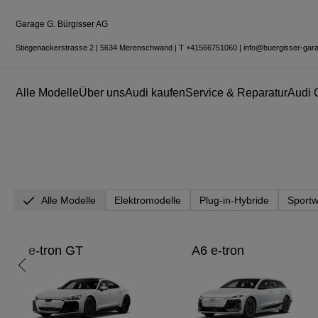
Garage G. Bürgisser AG
Entdecken Sie den neuen Audi RS 5.
Stiegenackerstrasse 2
|
5634 Merenschwand
|
T
+41566751060
|
info@buergisser-gar
Alle Modelle
Über uns
Audi kaufen
Service & Reparatur
Audi 
Mehr erfahren
Alle Modelle
Elektromodelle
Plug-in-Hybride
Sport
e-tron GT
A6 e-tron