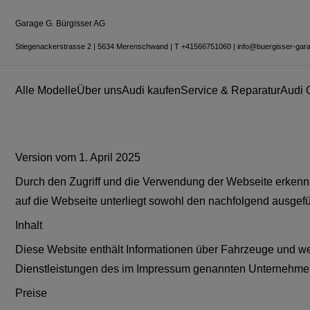
Garage G. Bürgisser AG
Stiegenackerstrasse 2
|
5634 Merenschwand
|
T
+41566751060
|
info@buergisser-gar
Alle Modelle
Über uns
Audi kaufen
Service & Reparatur
Audi 
Version vom 1. April 2025
Durch den Zugriff und die Verwendung der Webseite erkenn
auf die Webseite unterliegt sowohl den nachfolgend ausgefü
Inhalt
Diese Website enthält Informationen über Fahrzeuge und 
Dienstleistungen des im Impressum genannten Unternehme
Preise