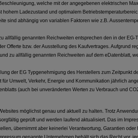
 Beschleunigung, welche mit der angegebenen elektrischen Maxima
t hohem Ladezustand und optimalem Betriebstemperaturbereich d
ite sind abhängig von variablen Faktoren wie z.B. Aussentempe
 allfällig genannten Reichweiten entsprechen den in der EG-
r Offerte bzw. der Ausstellung des Kaufvertrages. Aufgrund reg
 zu allfällig genannten Reichweiten auf dem eDatenblatt, wel
eilung der EG Typgenehmigung des Herstellers zum Zeitpunkt der
für Umwelt, Verkehr, Energie und Kommunikation jährlich ange
nblatts (auch bei unveränderten Werten zu Verbrauch und CO2-E
bsites möglichst genau und aktuell zu halten. Trotz Anwendun
orgfältig geprüft und werden laufend aktualisiert. Das im Impr
ellen, übernimmt aber keinerlei Verantwortung, Garantien oder H
im Impressum genannte Unternehmen behält sich das Recht vor, j