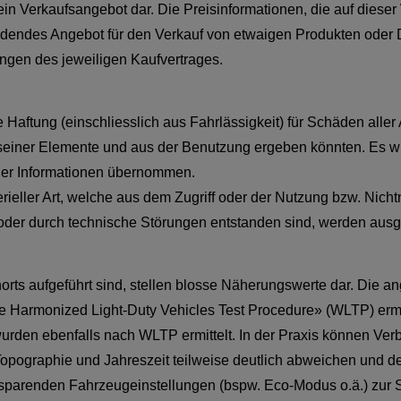
ein Verkaufsangebot dar. Die Preisinformationen, die auf diese
indendes Angebot für den Verkauf von etwaigen Produkten oder 
ungen des jeweiligen Kaufvertrages.
aftung (einschliesslich aus Fahrlässigkeit) für Schäden aller 
seiner Elemente und aus der Benutzung ergeben könnten. Es wird 
t der Informationen übernommen.
ller Art, welche aus dem Zugriff oder der Nutzung bzw. Nichtnu
oder durch technische Störungen entstanden sind, werden aus
norts aufgeführt sind, stellen blosse Näherungswerte dar. Di
 Harmonized Light-Duty Vehicles Test Procedure» (WLTP) ermi
urden ebenfalls nach WLTP ermittelt. In der Praxis können Ve
opographie und Jahreszeit teilweise deutlich abweichen und des
sparenden Fahrzeugeinstellungen (bspw. Eco-Modus o.ä.) zur