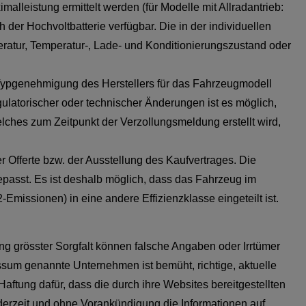
lleistung ermittelt werden (für Modelle mit Allradantrieb:
er Hochvoltbatterie verfügbar. Die in der individuellen
ratur, Temperatur-, Lade- und Konditionierungszustand oder
Typgenehmigung des Herstellers für das Fahrzeugmodell
ulatorischer oder technischer Änderungen ist es möglich,
ches zum Zeitpunkt der Verzollungsmeldung erstellt wird,
 Offerte bzw. der Ausstellung des Kaufvertrages. Die
passt. Es ist deshalb möglich, dass das Fahrzeug im
missionen) in eine andere Effizienzklasse eingeteilt ist.
g grösster Sorgfalt können falsche Angaben oder Irrtümer
essum genannte Unternehmen ist bemüht, richtige, aktuelle
aftung dafür, dass die durch ihre Websites bereitgestellten
ederzeit und ohne Vorankündigung die Informationen auf