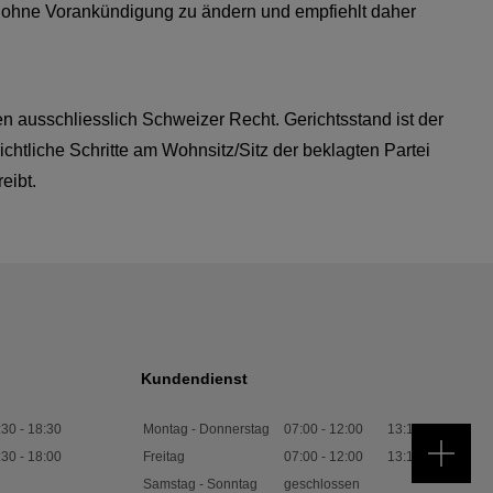
d ohne Vorankündigung zu ändern und empfiehlt daher
usschliesslich Schweizer Recht. Gerichtsstand ist der
tliche Schritte am Wohnsitz/Sitz der beklagten Partei
eibt.
Kundendienst
:30
-
18:30
Montag - Donnerstag
07:00
-
12:00
13:15
-
17:30
:30
-
18:00
Freitag
07:00
-
12:00
13:15
-
17:00
Samstag - Sonntag
geschlossen