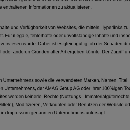
ie enthaltenen Informationen zu aktualisieren.
alte und Verfügbarkeit von Websites, die mittels Hyperlinks zu
ür illegale, fehlerhafte oder unvollständige Inhalte und insbe
verwiesen wurde. Dabei ist es gleichgültig, ob der Schaden direkt
l oder anderen Gründen aller Art ergeben könnte. Der Zugriff u
n Unternehmens sowie die verwendeten Marken, Namen, Titel, L
n Unternehmens, der AMAG Group AG oder ihrer 100%igen Tocht
es werden keinerlei Rechte (Nutzungs-, Immaterialgüterrechte e
itteln), Modifizieren, Verknüpfen oder Benutzen der Website ode
es im Impressum genannten Unternehmens untersagt.