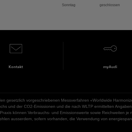
Sonntag
geschlossen
Kontakt
myAudi
n gesetzlich vorgeschriebenen Messverfahren «Worldwide Harmonized 
rauchs und der CO2-Emissionen und die nach WLTP ermittelten Angaben 
 Praxis können Verbrauchs- und Emissionswerte sowie Reichweiten je n
pfehlen ausserdem, sofern vorhanden, die Verwendung von energiespa