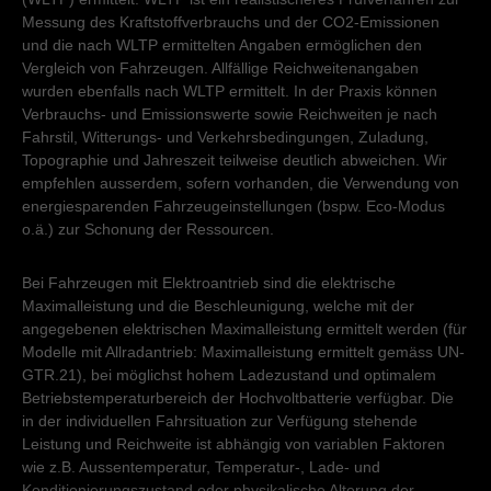
Messung des Kraftstoffverbrauchs und der CO2-Emissionen
und die nach WLTP ermittelten Angaben ermöglichen den
Vergleich von Fahrzeugen. Allfällige Reichweitenangaben
wurden ebenfalls nach WLTP ermittelt. In der Praxis können
Verbrauchs- und Emissionswerte sowie Reichweiten je nach
Fahrstil, Witterungs- und Verkehrsbedingungen, Zuladung,
Topographie und Jahreszeit teilweise deutlich abweichen. Wir
empfehlen ausserdem, sofern vorhanden, die Verwendung von
energiesparenden Fahrzeugeinstellungen (bspw. Eco-Modus
o.ä.) zur Schonung der Ressourcen.
Bei Fahrzeugen mit Elektroantrieb sind die elektrische
Maximalleistung und die Beschleunigung, welche mit der
angegebenen elektrischen Maximalleistung ermittelt werden (für
Modelle mit Allradantrieb: Maximalleistung ermittelt gemäss UN-
GTR.21), bei möglichst hohem Ladezustand und optimalem
Betriebstemperaturbereich der Hochvoltbatterie verfügbar. Die
in der individuellen Fahrsituation zur Verfügung stehende
Leistung und Reichweite ist abhängig von variablen Faktoren
wie z.B. Aussentemperatur, Temperatur-, Lade- und
Konditionierungszustand oder physikalische Alterung der