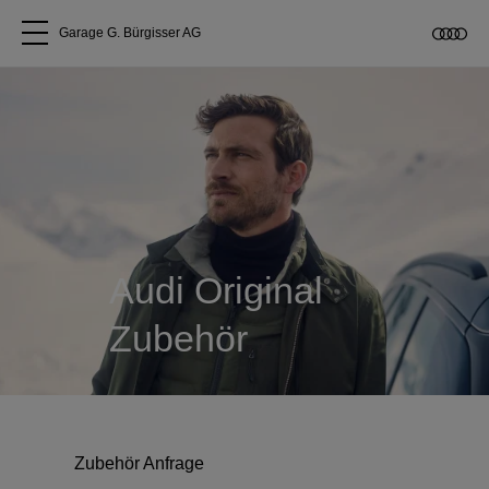
Garage G. Bürgisser AG
Alle Modelle
Über uns
Audi kaufen
Audi Original
Service & Reparatur
Zubehör
Audi Original Zubehör
Geschäftskunden
Zubehör Anfrage