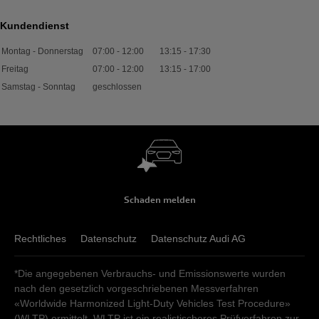
Kundendienst
Montag - Donnerstag
07:00
-
12:00
13:15
-
17:30
Freitag
07:00
-
12:00
13:15
-
17:00
Samstag - Sonntag
geschlossen
Schaden melden
Rechtliches
Datenschutz
Datenschutz Audi AG
*Die angegebenen Verbrauchs- und Emissionswerte wurden
nach den gesetzlich vorgeschriebenen Messverfahren
«Worldwide Harmonized Light-Duty Vehicles Test Procedure»
(WLTP) ermittelt. WLTP ist ein realistischeres Prüfverfahren zur