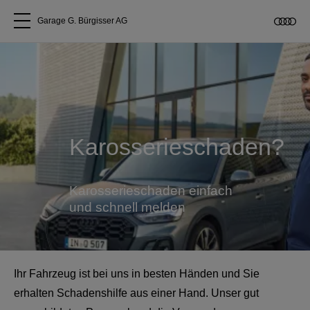
Garage G. Bürgisser AG
Alle Modelle
Über uns
Karosserieschaden?
Audi kaufen
Service & Reparatur
Karosserieschaden einfach
und schnell melden
Audi Original Zubehör
Geschäftskunden
Ihr Fahrzeug ist bei uns in besten Händen und Sie
erhalten Schadenshilfe aus einer Hand. Unser gut