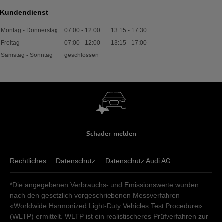
Kundendienst
Montag - Donnerstag
07:00
-
12:00
13:15
-
17:30
Freitag
07:00
-
12:00
13:15
-
17:00
Samstag - Sonntag
geschlossen
Schaden melden
Rechtliches
Datenschutz
Datenschutz Audi AG
*Die angegebenen Verbrauchs- und Emissionswerte wurden
nach den gesetzlich vorgeschriebenen Messverfahren
«Worldwide Harmonized Light-Duty Vehicles Test Procedure»
(WLTP) ermittelt. WLTP ist ein realistischeres Prüfverfahren zur