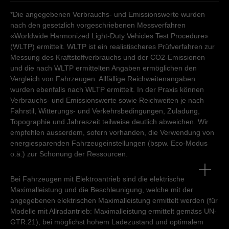
Dienstag
08:30
-
12:00
13:30
-
17:30
*Die angegebenen Verbrauchs- und Emissionswerte wurden
Mittwoch - Freitag
08:30
-
12:00
13:30
-
18:30
Kundendienst
Kundendienst
nach den gesetzlich vorgeschriebenen Messverfahren
Samstag
09:00
-
14:00
«Worldwide Harmonized Light-Duty Vehicles Test Procedure»
Montag - Freitag
07:30
-
12:00
13:30
-
17:30
Sonntag
geschlossen
Montag - Freitag
07:30
-
12:00
13:30
-
17:30
(WLTP) ermittelt. WLTP ist ein realistischeres Prüfverfahren zur
Samstag - Sonntag
geschlossen
Samstag - Sonntag
geschlossen
Messung des Kraftstoffverbrauchs und der CO2-Emissionen
Kundendienst
und die nach WLTP ermittelten Angaben ermöglichen den
Vergleich von Fahrzeugen. Allfällige Reichweitenangaben
Montag - Freitag
07:30
-
12:00
13:30
-
17:30
wurden ebenfalls nach WLTP ermittelt. In der Praxis können
Samstag - Sonntag
geschlossen
Verbrauchs- und Emissionswerte sowie Reichweiten je nach
Fahrstil, Witterungs- und Verkehrsbedingungen, Zuladung,
Topographie und Jahreszeit teilweise deutlich abweichen. Wir
empfehlen ausserdem, sofern vorhanden, die Verwendung von
energiesparenden Fahrzeugeinstellungen (bspw. Eco-Modus
o.ä.) zur Schonung der Ressourcen.
Bei Fahrzeugen mit Elektroantrieb sind die elektrische
Maximalleistung und die Beschleunigung, welche mit der
angegebenen elektrischen Maximalleistung ermittelt werden (für
Modelle mit Allradantrieb: Maximalleistung ermittelt gemäss UN-
GTR.21), bei möglichst hohem Ladezustand und optimalem