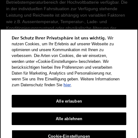
Betriebstemperaturbereich der Hochvoltbatterie verfügbar. Die
in der individuellen Fahrsituation zur Verfügung stehende
Leistung und Reichweite ist abhängig von variablen Faktoren
wie z.B. Aussentemperatur, Temperatur-, Lade- und
Konditionierungszustand oder physikalische Alterung der
Hochvoltbatterie.
Der Schutz Ihrer Privatsphäre ist uns wichtig.
Wir
nutzen Cookies, um Ihr Erlebnis auf unserer Webseite zu
Damit Energieverbräuche unterschiedlicher Antriebsformen
optimieren und unsere Kommunikation mit Ihnen zu
verbessern. Die Arten von Cookies, die wir einsetzen,
(Benzin, Diesel, Gas, Strom, usw.) vergleichbar sind, werden sie
werden unter «Cookie-Einstellungen» beschrieben. Wir
zusätzlich als sogenannte Benzinäquivalente (Masseinheit für
berücksichtigen hierbei Ihre Präferenzen und verarbeiten
Energie) ausgewiesen. CO2 ist das für die Erderwärmung
Daten für Marketing, Analytics und Personalisierung nur,
hauptverantwortliche Treibhausgas. CO2-Mittelwert aller in der
wenn Sie uns Ihre Einwilligung geben. Weitere Informationen
Schweiz angebotenen Fahrzeugmodelle: 111 g/km (WLTP).
zum Datenschutz finden Sie
hier
.
CO2-Zielwert der in der Schweiz angebotenen
Fahrzeugmodelle: 93.6 g/km (WLTP). Die Angaben für ein
Alle erlauben
Fahrzeug können von den zulassungsrelevanten Daten nach
der individuellen Einzelfahrzeuggenehmigung abweichen.
Energieeffizienz-Kategorie nach dem neuen
Alle ablehnen
Berechnungsverfahren gemäss Anhang 4.1 EnEV, gültig ab
01.01.2023. Informationen zur Energieetikette für
Cookie-Einstellungen