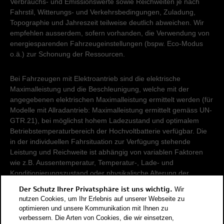
Verbrauchs- und Emissionswerte sowie Reichweiten je nach
Fahrstil, Witterungs- und Verkehrsbedingungen, Zuladung,
Topographie und Jahreszeit teilweise deutlich abweichen. Wir
empfehlen ausserdem, sofern vorhanden, die Verwendung von
energiesparenden Fahrzeugeinstellungen (bspw. Eco-Modus
o.ä.) zur Schonung der Ressourcen.
Bei Fahrzeugen mit Elektroantrieb sind die elektrische
Maximalleistung und die Beschleunigung, welche mit der
angegebenen elektrischen Maximalleistung ermittelt werden (für
Modelle mit Allradantrieb: Maximalleistung ermittelt gemäss UN-
GTR.21), bei möglichst hohem Ladezustand und optimalem
Betriebstemperaturbereich der Hochvoltbatterie verfügbar. Die
in der individuellen Fahrsituation zur Verfügung stehende
Leistung und Reichweite ist abhängig von variablen Faktoren
wie z.B. Aussentemperatur, Temperatur-, Lade- und
Konditionierungszustand oder physikalische Alterung der
Hochvoltbatterie.
Der Schutz Ihrer Privatsphäre ist uns wichtig.
Wir
nutzen Cookies, um Ihr Erlebnis auf unserer Webseite zu
Damit Energieverbräuche unterschiedlicher Antriebsformen
optimieren und unsere Kommunikation mit Ihnen zu
verbessern. Die Arten von Cookies, die wir einsetzen,
(Benzin, Diesel, Gas, Strom, usw.) vergleichbar sind, werden sie