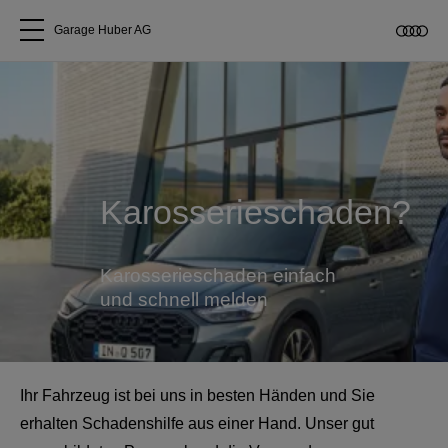
Garage Huber AG
Alle Modelle
Über uns
Karosserieschaden?
Audi kaufen
Service & Reparatur
Karosserieschaden einfach
und schnell melden
Audi Original Zubehör
Geschäftskunden
Ihr Fahrzeug ist bei uns in besten Händen und Sie
erhalten Schadenshilfe aus einer Hand. Unser gut