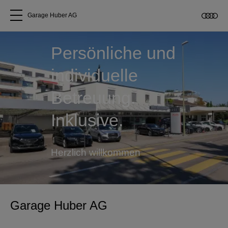
Garage Huber AG
Alle Modelle
Persönliche und
individuelle
Über uns
Betreuung.
Audi kaufen
Inklusive.
Service & Reparatur
Herzlich willkommen
Audi Original Zubehör
Geschäftskunden
Garage Huber AG