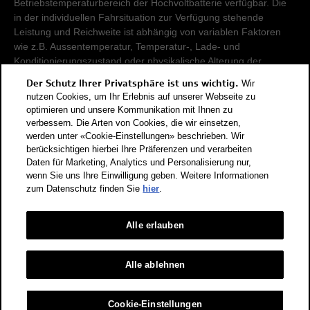
Betriebstemperaturbereich der Hochvoltbatterie verfügbar. Die
in der individuellen Fahrsituation zur Verfügung stehende
Leistung und Reichweite ist abhängig von variablen Faktoren
wie z.B. Aussentemperatur, Temperatur-, Lade- und
Konditionierungszustand oder physikalische Alterung der
Hochvoltbatterie.
Der Schutz Ihrer Privatsphäre ist uns wichtig.
Wir
nutzen Cookies, um Ihr Erlebnis auf unserer Webseite zu
Damit Energieverbräuche unterschiedlicher Antriebsformen
optimieren und unsere Kommunikation mit Ihnen zu
verbessern. Die Arten von Cookies, die wir einsetzen,
(Benzin, Diesel, Gas, Strom, usw.) vergleichbar sind, werden sie
werden unter «Cookie-Einstellungen» beschrieben. Wir
zusätzlich als sogenannte Benzinäquivalente (Masseinheit für
berücksichtigen hierbei Ihre Präferenzen und verarbeiten
Energie) ausgewiesen. CO2 ist das für die Erderwärmung
Daten für Marketing, Analytics und Personalisierung nur,
hauptverantwortliche Treibhausgas. CO2-Mittelwert aller in der
wenn Sie uns Ihre Einwilligung geben. Weitere Informationen
Schweiz angebotenen Fahrzeugmodelle: 111 g/km (WLTP).
zum Datenschutz finden Sie
hier
.
CO2-Zielwert der in der Schweiz angebotenen
Fahrzeugmodelle: 93.6 g/km (WLTP). Die Angaben für ein
Fahrzeug können von den zulassungsrelevanten Daten nach
Alle erlauben
der individuellen Einzelfahrzeuggenehmigung abweichen.
Energieeffizienz-Kategorie nach dem neuen
Alle ablehnen
Berechnungsverfahren gemäss Anhang 4.1 EnEV, gültig ab
01.01.2023. Informationen zur Energieetikette für
Cookie-Einstellungen
Personenwagen finden Sie unter Bundesamt für Energie BFE.