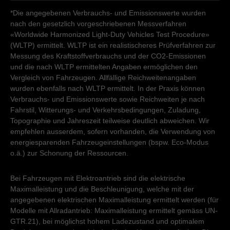
*Die angegebenen Verbrauchs- und Emissionswerte wurden
Mittwoch - Freitag
08:30
-
12:00
13:30
-
18:30
Kundendienst
Kundendienst
nach den gesetzlich vorgeschriebenen Messverfahren
Samstag
09:00
-
14:00
«Worldwide Harmonized Light-Duty Vehicles Test Procedure»
Montag - Freitag
07:30
-
12:00
13:30
-
17:30
Sonntag
geschlossen
Montag - Freitag
07:30
-
12:00
13:30
-
17:30
(WLTP) ermittelt. WLTP ist ein realistischeres Prüfverfahren zur
Samstag - Sonntag
geschlossen
Samstag - Sonntag
geschlossen
Messung des Kraftstoffverbrauchs und der CO2-Emissionen
Kundendienst
und die nach WLTP ermittelten Angaben ermöglichen den
Vergleich von Fahrzeugen. Allfällige Reichweitenangaben
Montag - Freitag
07:30
-
12:00
13:30
-
17:30
wurden ebenfalls nach WLTP ermittelt. In der Praxis können
Samstag - Sonntag
geschlossen
Verbrauchs- und Emissionswerte sowie Reichweiten je nach
Fahrstil, Witterungs- und Verkehrsbedingungen, Zuladung,
Topographie und Jahreszeit teilweise deutlich abweichen. Wir
empfehlen ausserdem, sofern vorhanden, die Verwendung von
energiesparenden Fahrzeugeinstellungen (bspw. Eco-Modus
o.ä.) zur Schonung der Ressourcen.
Bei Fahrzeugen mit Elektroantrieb sind die elektrische
Maximalleistung und die Beschleunigung, welche mit der
angegebenen elektrischen Maximalleistung ermittelt werden (für
Modelle mit Allradantrieb: Maximalleistung ermittelt gemäss UN-
GTR.21), bei möglichst hohem Ladezustand und optimalem