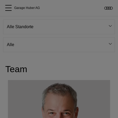
Garage Huber AG
Alle Modelle
Über uns
Audi kaufen
Team
Service & Reparatur
Audi Original Zubehör
Geschäftskunden