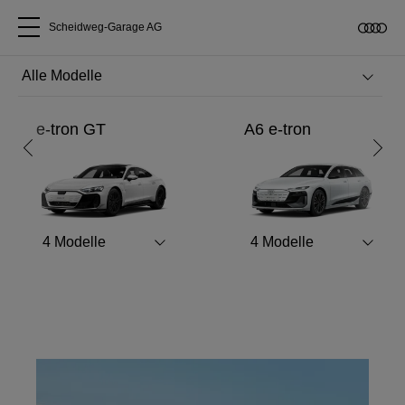
Scheidweg-Garage AG
Alle Modelle
RS like never before.
e-tron GT
A6 e-tron
Über uns
Entdecken Sie den neuen Audi RS 5.
Audi kaufen
Mehr erfahren
4
Modelle
4
Modelle
Service & Reparatur
Audi Original Zubehör
Geschäftskunden