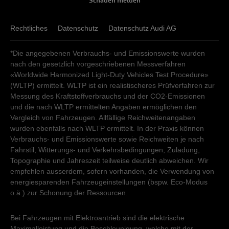
Schaden melden
Rechtliches
Datenschutz
Datenschutz Audi AG
*Die angegebenen Verbrauchs- und Emissionswerte wurden
nach den gesetzlich vorgeschriebenen Messverfahren
«Worldwide Harmonized Light-Duty Vehicles Test Procedure»
(WLTP) ermittelt. WLTP ist ein realistischeres Prüfverfahren zur
Messung des Kraftstoffverbrauchs und der CO2-Emissionen
und die nach WLTP ermittelten Angaben ermöglichen den
Vergleich von Fahrzeugen. Allfällige Reichweitenangaben
wurden ebenfalls nach WLTP ermittelt. In der Praxis können
Verbrauchs- und Emissionswerte sowie Reichweiten je nach
Fahrstil, Witterungs- und Verkehrsbedingungen, Zuladung,
Topographie und Jahreszeit teilweise deutlich abweichen. Wir
empfehlen ausserdem, sofern vorhanden, die Verwendung von
energiesparenden Fahrzeugeinstellungen (bspw. Eco-Modus
o.ä.) zur Schonung der Ressourcen.
Bei Fahrzeugen mit Elektroantrieb sind die elektrische
Maximalleistung und die Beschleunigung, welche mit der