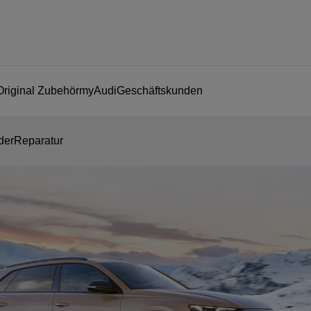
Original Zubehör
myAudi
Geschäftskunden
der
Reparatur