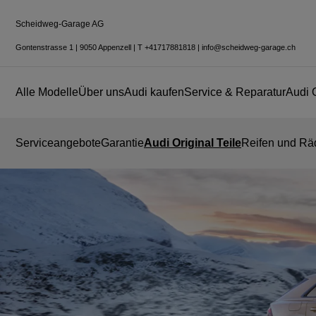
Scheidweg-Garage AG
Gontenstrasse 1
|
9050 Appenzell
|
T
+41717881818
|
info@scheidweg-garage.ch
Alle Modelle
Über uns
Audi kaufen
Service & Reparatur
Audi 
Serviceangebote
Garantie
Audi Original Teile
Reifen und Rä