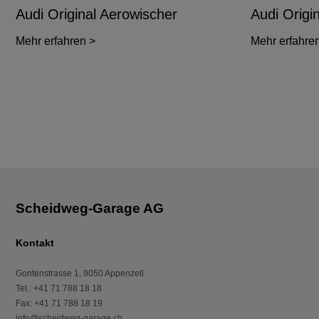
Audi Original Aerowischer
Audi Origin
Mehr erfahren >
Mehr erfahre
Kontakt
Gontenstrasse 1
,
9050
Appenzell
Tel.
:
+41 71 788 18 18
Fax
:
+41 71 788 18 19
info@scheidweg-garage.ch