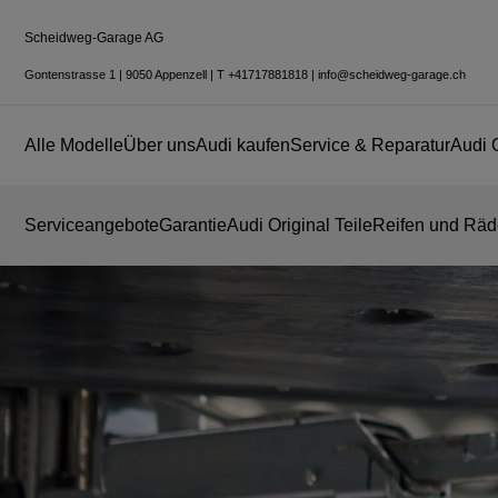
Scheidweg-Garage AG
Gontenstrasse 1
|
9050 Appenzell
|
T
+41717881818
|
info@scheidweg-garage.ch
Alle Modelle
Über uns
Audi kaufen
Service & Reparatur
Audi 
Serviceangebote
Garantie
Audi Original Teile
Reifen und Räd