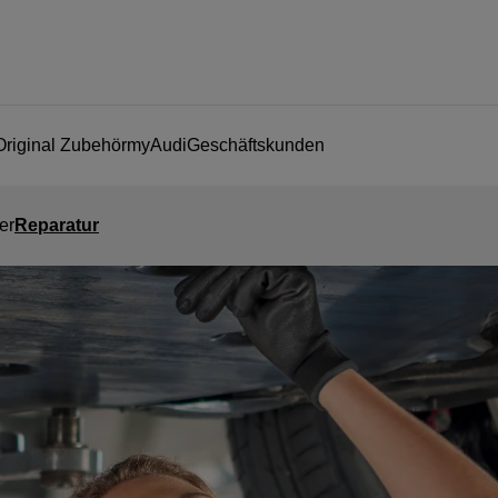
Original Zubehör
myAudi
Geschäftskunden
er
Reparatur