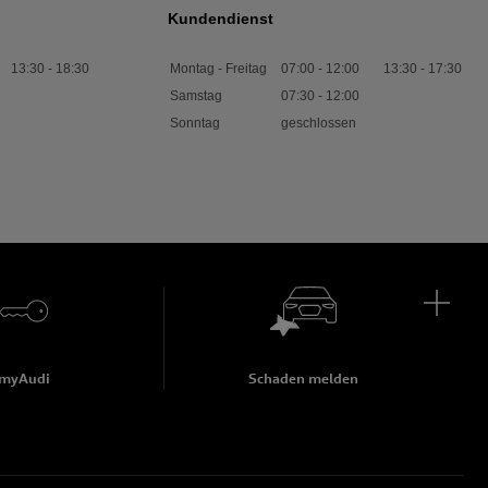
Kundendienst
13:30
-
18:30
Montag - Freitag
07:00
-
12:00
13:30
-
17:30
Samstag
07:30
-
12:00
Sonntag
geschlossen
myAudi
Schaden melden