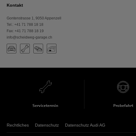
Kontakt
Gontenstrasse 1
,
9050
Appenzell
Tel.
:
+41 71 788 18 18
Fax
:
+41 71 788 18 19
info@scheidweg-garage.ch
Servicetermin
Probefahrt
Rechtliches
Datenschutz
Datenschutz Audi AG