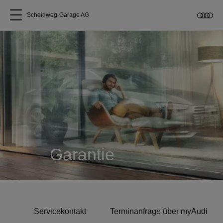
Scheidweg-Garage AG
Alle Modelle
Über uns
Audi kaufen
Service & Reparatur
Garantie
Audi Original Zubehör
Geschäftskunden
Servicekontakt
Terminanfrage über myAudi