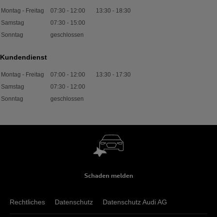
Montag - Freitag
07:30
-
12:00
13:30
-
18:30
Samstag
07:30
-
15:00
Sonntag
geschlossen
Kundendienst
Montag - Freitag
07:00
-
12:00
13:30
-
17:30
Samstag
07:30
-
12:00
Sonntag
geschlossen
Schaden melden
Rechtliches
Datenschutz
Datenschutz Audi AG