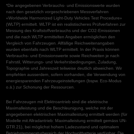
*Die angegebenen Verbrauchs- und Emissionswerte wurden
nach den gesetzlich vorgeschriebenen Messverfahren
«Worldwide Harmonized Light-Duty Vehicles Test Procedure»
(WLTP) ermittelt. WLTP ist ein realistischeres Prüfverfahren zur
Messung des Kraftstoffverbrauchs und der CO2-Emissionen
und die nach WLTP ermittelten Angaben ermöglichen den
Vergleich von Fahrzeugen. Allfällige Reichweitenangaben
wurden ebenfalls nach WLTP ermittelt. In der Praxis können
Verbrauchs- und Emissionswerte sowie Reichweiten je nach
Fahrstil, Witterungs- und Verkehrsbedingungen, Zuladung,
Topographie und Jahreszeit teilweise deutlich abweichen. Wir
empfehlen ausserdem, sofern vorhanden, die Verwendung von
energiesparenden Fahrzeugeinstellungen (bspw. Eco-Modus
o.ä.) zur Schonung der Ressourcen.
Bei Fahrzeugen mit Elektroantrieb sind die elektrische
Maximalleistung und die Beschleunigung, welche mit der
angegebenen elektrischen Maximalleistung ermittelt werden (für
Modelle mit Allradantrieb: Maximalleistung ermittelt gemäss UN-
GTR.21), bei möglichst hohem Ladezustand und optimalem
Betriebstemperaturbereich der Hochvoltbatterie verfügbar. Die