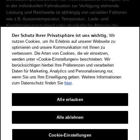
in der individuellen Fahrsituation zur Verfügung stehende
Leistung und Reichweite ist abhängig von variablen Faktoren
wie z.B. Aussentemperatur, Temperatur-, Lade- und
Konditionierungszustand oder physikalische Alterung der
Hochvoltbatterie.
Der Schutz Ihrer Privatsphäre ist uns wichtig.
Wir
nutzen Cookies, um Ihr Erlebnis auf unserer Webseite zu
Damit Energieverbräuche unterschiedlicher Antriebsformen
optimieren und unsere Kommunikation mit Ihnen zu
verbessern. Die Arten von Cookies, die wir einsetzen,
(Benzin, Diesel, Gas, Strom, usw.) vergleichbar sind, werden sie
werden unter «Cookie-Einstellungen» beschrieben. Wir
zusätzlich als sogenannte Benzinäquivalente (Masseinheit für
berücksichtigen hierbei Ihre Präferenzen und verarbeiten
Energie) ausgewiesen. CO2 ist das für die Erderwärmung
Daten für Marketing, Analytics und Personalisierung nur,
hauptverantwortliche Treibhausgas. CO2-Mittelwert aller in der
wenn Sie uns Ihre Einwilligung geben. Weitere Informationen
Schweiz angebotenen Fahrzeugmodelle: 111 g/km (WLTP).
zum Datenschutz finden Sie
hier
.
CO2-Zielwert der in der Schweiz angebotenen
Fahrzeugmodelle: 93.6 g/km (WLTP). Die Angaben für ein
Fahrzeug können von den zulassungsrelevanten Daten nach
Alle erlauben
der individuellen Einzelfahrzeuggenehmigung abweichen.
Energieeffizienz-Kategorie nach dem neuen
Alle ablehnen
Berechnungsverfahren gemäss Anhang 4.1 EnEV, gültig ab
01.01.2023. Informationen zur Energieetikette für
Cookie-Einstellungen
Personenwagen finden Sie unter Bundesamt für Energie BFE.